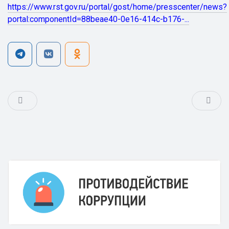
https://www.rst.gov.ru/portal/gost/home/presscenter/news?
portal:componentId=88beae40-0e16-414c-b176-...